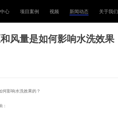
中心
项目案例
视频
新闻动态
关于我们
压和风量是如何影响水洗效果
如何影响水洗效果的？
响：