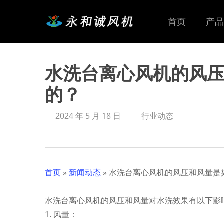
Skip
to
首页
产品
main
content
水洗台离心风机的风
的？
2024 年 5 月 18 日
行业动态
首页
»
新闻动态
»
水洗台离心风机的风压和风量是
水洗台离心风机的风压和风量对水洗效果有以下影
1. 风量：