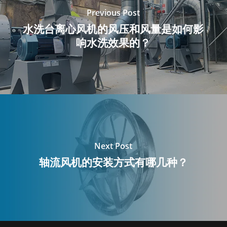
Previous Post
水洗台离心风机的风压和风量是如何影
响水洗效果的？
Next Post
轴流风机的安装方式有哪几种？