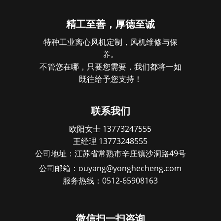
精工至善，厚德至诚
特种工业离心风机定制，风机维修与保
养。
不管您在哪，只要您需要，我们都将一如
既往给予您支持！
联系我们
欧阳女士 13773247555
王经理 13773248555
公司地址：江苏省常熟市辛庄镇沙洞路49号
公司邮箱：ouyang@yonghecheng.com
服务热线：0512-65908163
微信扫一扫咨询