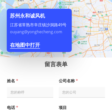
苏州永和诚风机
江苏省常熟市辛庄镇沙洞路49号
ouyang@yonghecheng.com
在地图中打开
留言表单
电
姓名
*
公司名称
*
话
*
项
目
电话
*
项目