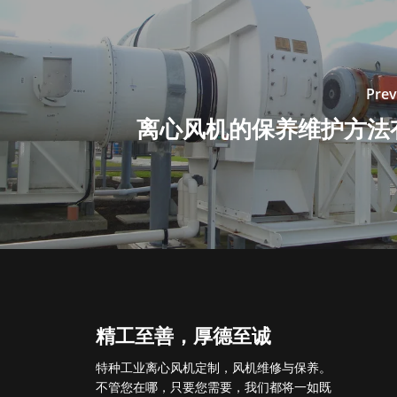
Prev
离心风机的保养维护方法
精工至善，厚德至诚
特种工业离心风机定制，风机维修与保养。
不管您在哪，只要您需要，我们都将一如既