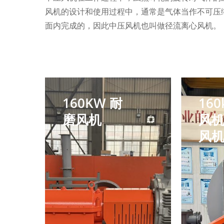
风机的设计和使用过程中，通常是气体当作不可压
面内完成的，因此中压风机也叫做径流离心风机。
160KW
160kw
耐
大
160KW 耐
160
磨
风
磨风机
风机
风
机
风
机
防
爆
风
机