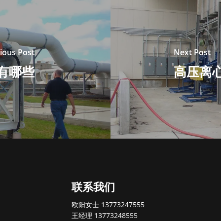
ious Post
Next Post
有哪些
高压离
联系我们
欧阳女士 13773247555
王经理 13773248555