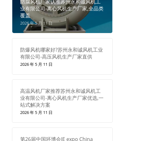
防腐风机厂家认准苏州永和诚风机工
业有限公司-离心风机生产厂家,全品类
覆盖
2026 年 5 月 11 日
防爆风机哪家好?苏州永和诚风机工业
耐
定
有限公司-高压风机生产厂家直供
温
制
耐温650插
定制插入
2026 年 5 月 11 日
650
插
入式风机
风机
插
入
入
式
高温风机厂家推荐苏州永和诚风机工
式
风
业有限公司-离心风机生产厂家优选,一
站式解决方案
风
机
2026 年 5 月 11 日
机
第26届中国环博会IE expo China