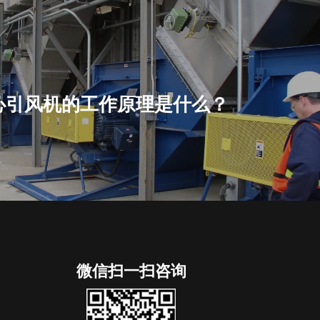
心引风机的工作原理是什么？
微信扫一扫咨询