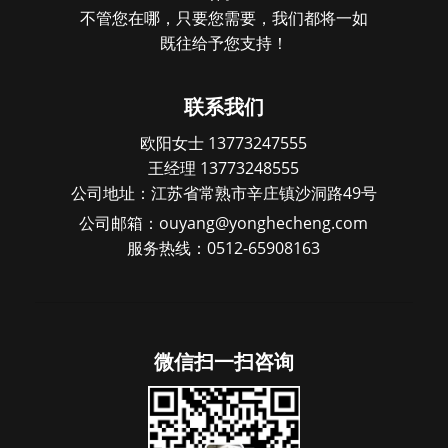
不管您在哪，只要您需要，我们都将一如
既往给予您支持！
联系我们
欧阳女士 13773247555
王经理 13773248555
公司地址：江苏省常熟市辛庄镇沙洞路49号
公司邮箱：ouyang@yonghecheng.com
服务热线：0512-65908163
微信扫一扫咨询