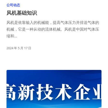
机
公司动态
基
风机基础知识
础
风机是依靠输入的机械能，提高气体压力并排送气体的
知
机械，它是一种从动的流体机械。风机是中国对气体压
识
缩和…
2024 年 5 月 17 日