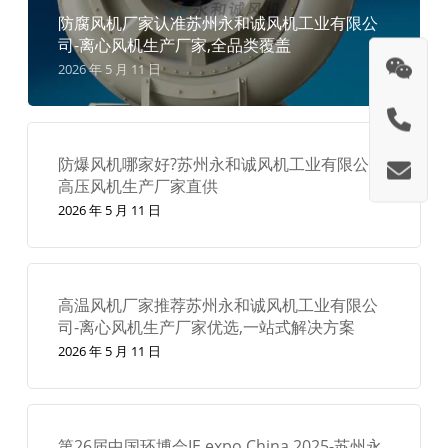
防腐风机厂家认准苏州永和诚风机工业有限公
“高
司-离心风机生产厂家,全品类覆盖
新
2026 年 5 月 11 日
技
术
企
防爆风机哪家好?苏州永和诚风机工业有限公司-
业”
高压风机生产厂家直供
2026 年 5 月 11 日
高温风机厂家推荐苏州永和诚风机工业有限公
司-离心风机生产厂家优选,一站式解决方案
2026 年 5 月 11 日
第26届中国环博会IE expo China 2025-苏州永