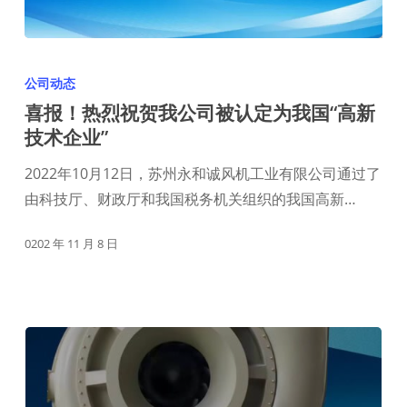
喜
报！
公司动态
热
喜报！热烈祝贺我公司被认定为我国“高新
烈
技术企业”
祝
2022年10月12日，苏州永和诚风机工业有限公司通过了
贺
由科技厅、财政厅和我国税务机关组织的我国高新…
我
公
0202 年 11 月 8 日
司
被
认
定
为
我
国