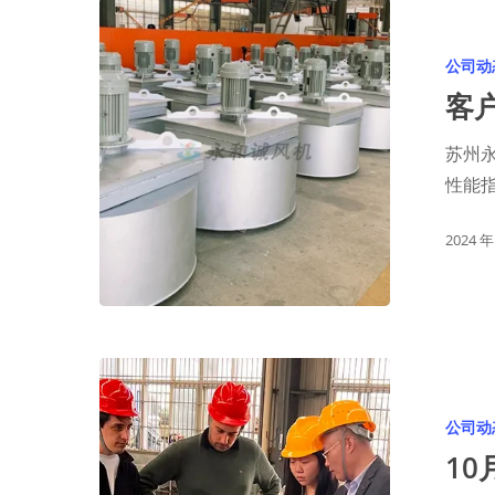
限
客
公
户
公司动
司
定
客
展
制
位: N5-
插
苏州
E72
入
性能
式
风
2024 年
机
准
时
交
10
付
月
公司动
客
1
户