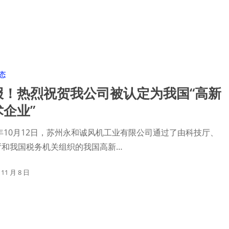
态
报！热烈祝贺我公司被认定为我国“高新
术企业”
2年10月12日，苏州永和诚风机工业有限公司通过了由科技厅、
厅和我国税务机关组织的我国高新…
 11 月 8 日