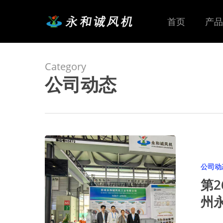
Skip
to
首页
产品
main
content
Category
公司动态
第
26
公司动
届
第2
中
国
州永
环