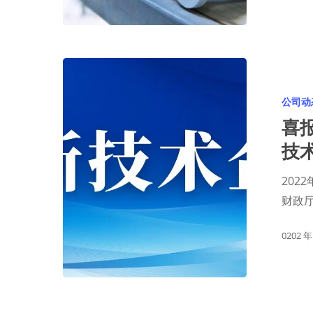
喜
报！
公司动
热
喜
烈
祝
技
贺
202
我
财政
公
司
0202 年
被
认
定
为