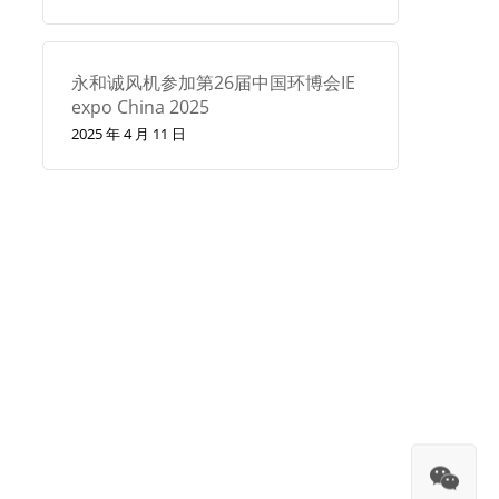
永和诚风机参加第26届中国环博会IE
expo China 2025
2025 年 4 月 11 日