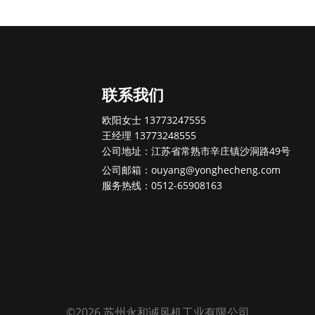
联系我们
欧阳女士 13773247555
王经理 13773248555
公司地址：江苏省常熟市辛庄镇沙洞路49号
公司邮箱：ouyang@yonghecheng.com
服务热线：0512-65908163
©
2026
苏州永和诚风机工业有限公司