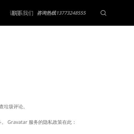
Menu
search
语言
联系我们
咨询热线13773248555
检查垃圾评论。
Gravatar 服务的隐私政策在此：